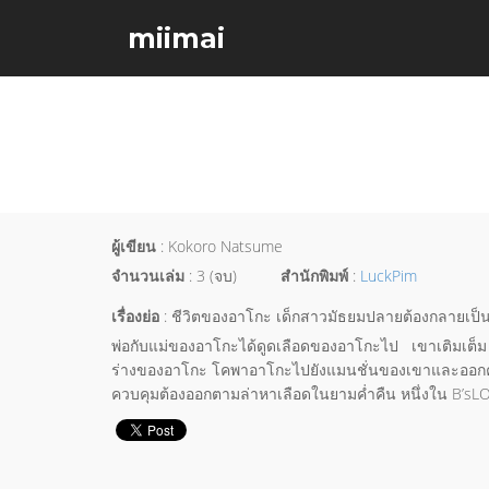
miimai
ผู้เขียน
: Kokoro Natsume
จำนวนเล่ม
: 3 (จบ)
สำนักพิมพ์
:
LuckPim
เรื่องย่อ
: ชีวิตของอาโกะ เด็กสาวมัธยมปลายต้องกลายเป็นสี
พ่อกับแม่ของอาโกะได้ดูดเลือดของอาโกะไป เขาเติมเต็ม “
ร่างของอาโกะ โคพาอาโกะไปยังแมนชั่นของเขาและออกคำสั่
ควบคุมต้องออกตามล่าหาเลือดในยามค่ำคืน หนึ่งใน B’sL