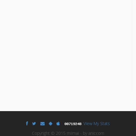
View My Stats
Copyright © 2015 miimai - by aniccom