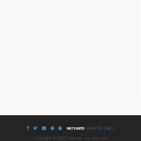
View My Stats
Copyright © 2015 miimai - by aniccom