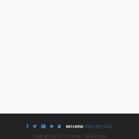
View My Stats
Copyright © 2015 miimai - by aniccom