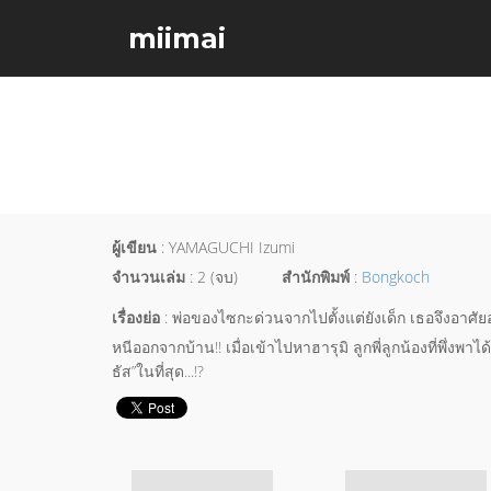
miimai
ผู้เขียน
: YAMAGUCHI Izumi
จำนวนเล่ม
: 2 (จบ)
สำนักพิมพ์
:
Bongkoch
เรื่องย่อ
: พ่อของไซกะด่วนจากไปตั้งแต่ยังเด็ก เธอจึงอาศัยอ
หนีออกจากบ้าน!! เมื่อเข้าไปหาฮารุมิ ลูกพี่ลูกน้องที่พึ่งพา
ธัส”ในที่สุด...!?