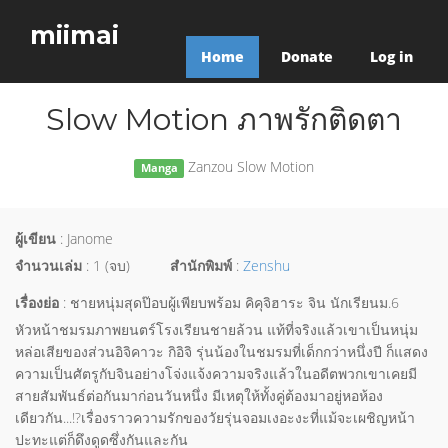
miimai
Home
Donate
Log in
Slow Motion ภาพรักติดตา
Zanzou Slow Motion
Manga
ผู้เขียน
: Janome
จำนวนเล่ม
: 1 (จบ)
สำนักพิมพ์
:
Zenshu
เรื่องย่อ
: ชายหนุ่มสุดป๊อบผู้เพียบพร้อม คิคุจิฮาระ จิน นักเรียนม.6
หัวหน้าชมรมภาพยนตร์โรงเรียนชายล้วน แท้ที่จริงแล้วเขาเป็นหนุ่ม
หล่อเสียของส่วนอิจิคาวะ กิอิจิ รุ่นน้องในชมรมที่เด็กกว่าหนึ่งปี ก็แสดง
ความเป็นศัตรูกับจินอย่างโจ่งแจ้งความจริงแล้วในอดีตพวกเขาเคยมี
สายสัมพันธ์ต่อกันมาก่อนวันหนึ่ง มีเหตุให้ทั้งคู่ต้องมาอยู่หอห้อง
เดียวกัน...!?เรื่องราวความรักของวัยรุ่นจอมเงอะงะที่แม้จะเผชิญหน้า
ปะทะแต่ก็ดึงดูดซึ่งกันและกัน