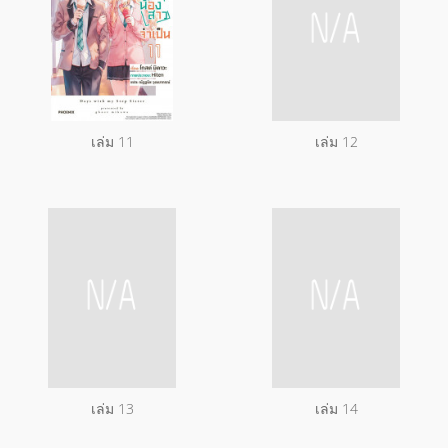
เล่ม 11
เล่ม 12
เล่ม 13
เล่ม 14