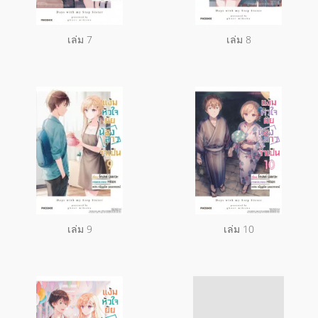
เล่ม 7
เล่ม 8
เล่ม 9
เล่ม 10