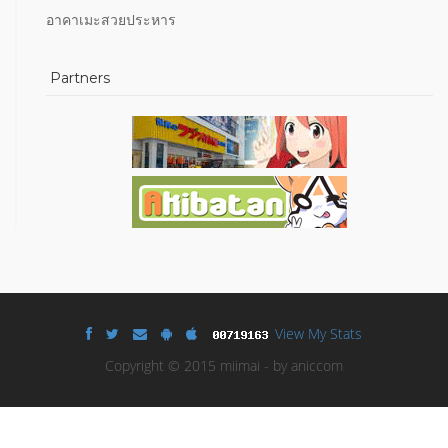
อาคาเมะสวยประหาร
Partners
View My Stats
Copyright © 2015 miimai - by aniccom