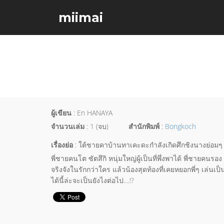
miimai
ผู้เขียน
: En HANAYA
จำนวนเล่ม
: 1 (จบ)
สำนักพิมพ์
:
Bongkoch
เรื่องย่อ
: ใต้ชายคาบ้านทาเคะดะกำลังเกิดศึกชิงนางย่อมๆ ระ
พี่ชายคนโต ซัตสึกิ หนุ่มใหญ่ผู้เป็นที่พึ่งพาได้ พี่ชายคนร
จริงจังในรักกว่าใคร แล้วน้องสุดท้องที่เคยหยอกพี่ๆ เล่น
ได้นี้ล่ะจะเป็นยังไงต่อไป....!?