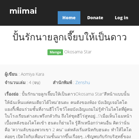
miimai
Home
Donate
Log in
ปั้นรักนายลูกเจี๊ยบให้เป็นดาว
Okosama Star
Manga
ผู้เขียน
: Aomiya Kara
จำนวนเล่ม
: 4 (จบ)
สำนักพิมพ์
:
Zenshu
เรื่องย่อ
: ปั้นรักนายลูกเจี๊ยบให้เป็นดาวOkosama Star“สีหน้าแบบนั้น
ให้ฉันเห็นแค่คนเดียวได้ไหม”ฮนดะ คนดังของห้อง บังเอิญเจอไคโด
แยงกี้เพื่อนร่วมชั้นที่งานฮีโร่โชว์โดยบังเอิญแถมไม่รู้ทำไมไคโดที่ผู้คน
ในโรงเรียนต่างสะพรึงกลัวกัน ถึงใส่ชุดฮีโร่สูทอยู่...!?เมื่อเห็นโฉมหน้า
เบื้องหลังของไคโดเข้า ฮนดะก็ย่ามใจ รู้สึกเหนือกว่าคนอื่น คิดว่านั่น
คือ “ความลับของพวกเขา 2 คน” แต่หลังเริ่มสนิทกับฮนดะ ทำให้ไคโด
ค่อยๆ เปิดใจกับเพื่อนร่วมชั้นมากขึ้นเรื่อยๆ...เชิญพบกับรักบริสุทธิ์ของ