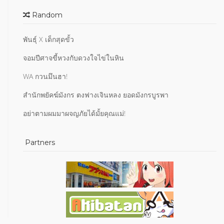
Random
พันธุ์ X เด็กสุดขั้ว
จอมปีศาจขี้หวงกับดวงใจไข่ในหิน
WA กวนมึนฮา!
สำนักพยัคฆ์มังกร ตงฟางเจินหลง ยอดมังกรบูรพา
อย่าตามผมมาผจญภัยได้มั้ยคุณแม่!
Partners