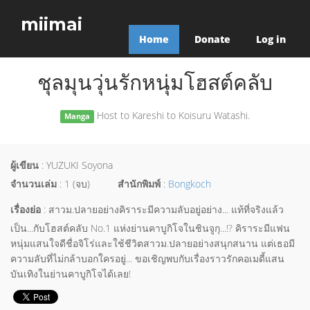
miimai
Home
Donate
Log in
ชุลมุนวุ่นรักหนุ่มโฮสต์คลับ
Host to Kareshi to Koisuru Watashi.
Manga
ผู้เขียน
: YUZUKI Soyona
จำนวนเล่ม
: 1 (จบ)
สำนักพิมพ์
:
Bongkoch
เรื่องย่อ
: สาวม.ปลายอย่างคิราระมีความลับอยู่อย่าง... แท้ที่จริงแล้ว
เป็น...กับโฮสต์คลับ No.1 แห่งย่านคาบูกิโจในชินจูกุ...!? คิราระมีแฟน
หนุ่มแสนใจดีชื่อจิโร่และใช้ชีวิตสาวม.ปลายอย่างสนุกสนาน แต่เธอมี
ความลับที่ไม่กล้าบอกใครอยู่... ขอเชิญพบกับเรื่องราวรักคอเมดี้แสน
บันเทิงในย่านคาบูกิโจได้เลย!