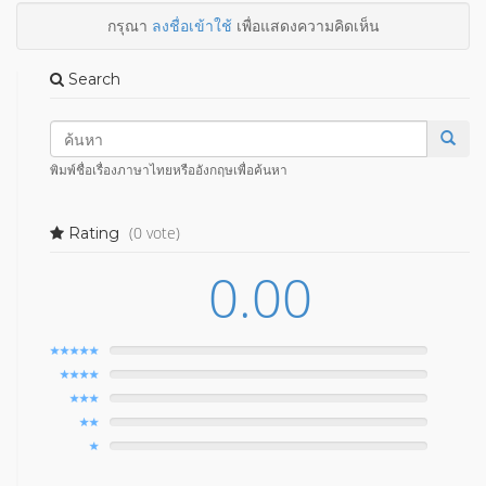
กรุณา
ลงชื่อเข้าใช้
เพื่อแสดงความคิดเห็น
Search
พิมพ์ชื่อเรื่องภาษาไทยหรืออังกฤษเพื่อค้นหา
(0 vote)
Rating
0.00