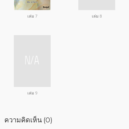
เล่ม 7
เล่ม 8
เล่ม 9
ความคิดเห็น (0)