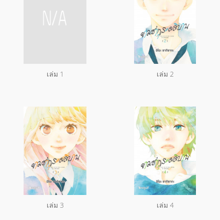
เล่ม 1
เล่ม 2
เล่ม 3
เล่ม 4