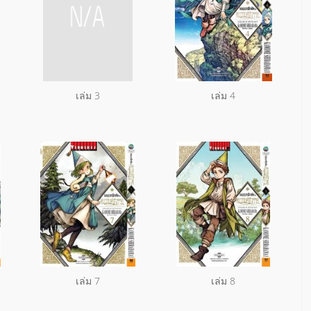
เล่ม 3
เล่ม 4
เล่ม 7
เล่ม 8