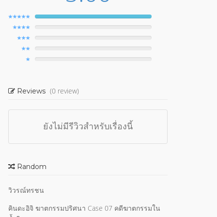
(0 review)
Reviews
ยังไม่มีรีวิวสำหรับเรื่องนี้
Random
วิวรณ์ทรชน
คินดะอิจิ ฆาตกรรมปริศนา Case 07 คดีฆาตกรรมใน