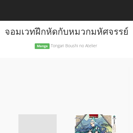
จอมเวทฝึกหัดกับหมวกมหัศจรรย์
Tongari Boushi no Atelier
Manga