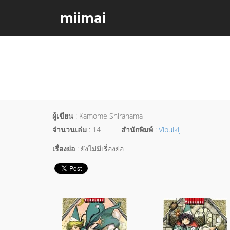
miimai
ผู้เขียน
: Kamome Shirahama
จำนวนเล่ม
: 14
สำนักพิมพ์
:
Vibulkij
เรื่องย่อ
: ยังไม่มีเรื่องย่อ