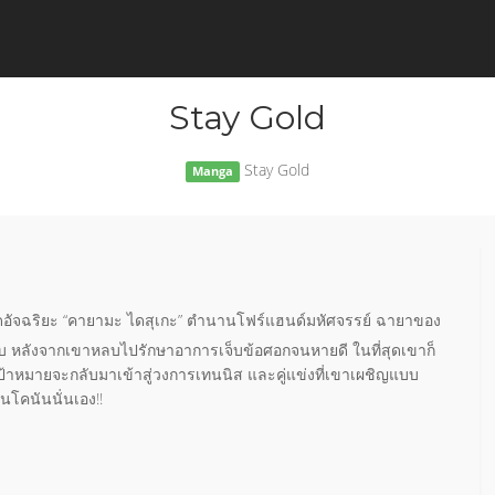
Stay Gold
Stay Gold
Manga
ำเนิดอัจฉริยะ “คายามะ ไดสุเกะ” ตำนานโฟร์แฮนด์มหัศจรรย์ ฉายาของ
กลับ หลังจากเขาหลบไปรักษาอาการเจ็บข้อศอกจนหายดี ในที่สุดเขาก็
ป้าหมายจะกลับมาเข้าสู่วงการเทนนิส และคู่แข่งที่เขาเผชิญแบบ
นโคนันนั่นเอง!!