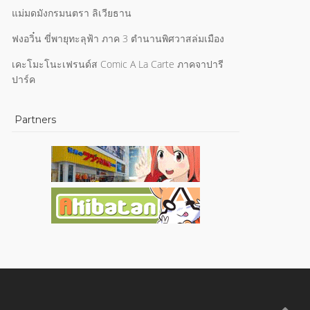
แม่มดมังกรมนตรา ลิเวียธาน
ฟงอวิ๋น ขี่พายุทะลุฟ้า ภาค 3 ตำนานพิศวาสล่มเมือง
เคะโมะโนะเฟรนด์ส Comic A La Carte ภาคจาปารี
ปาร์ค
Partners