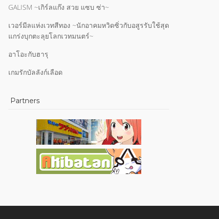
GALISM ~เกิร์ลแก๊ง สวย แซบ ซ่า~
เวอร์มีลแห่งเวทสีทอง ~นักอาคมหวิดซิ่วกับอสูรรับใช้สุด
แกร่งบุกตะลุยโลกเวทมนตร์~
อาโอะกับฮารุ
เกมรักบัลลังก์เลือด
Partners