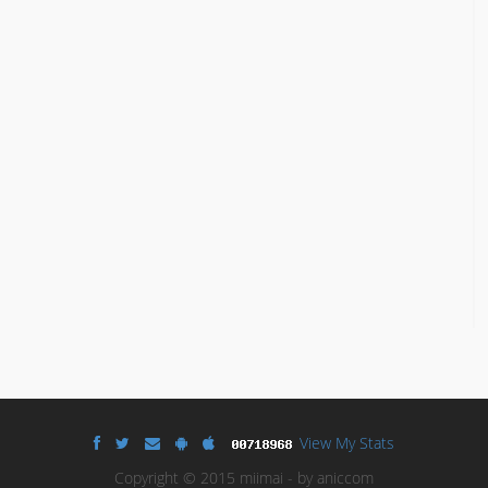
View My Stats
Copyright © 2015 miimai - by aniccom