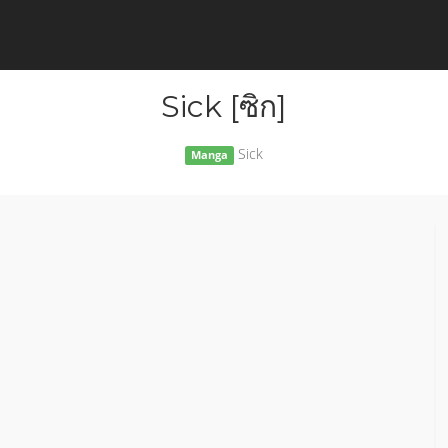
Sick [ซิก]
Sick
Manga