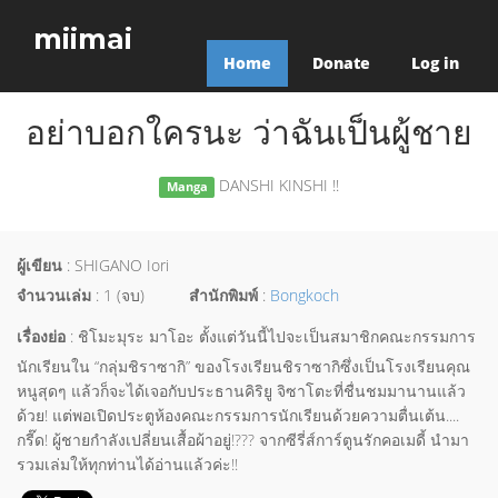
miimai
Home
Donate
Log in
อย่าบอกใครนะ ว่าฉันเป็นผู้ชาย
DANSHI KINSHI !!
Manga
ผู้เขียน
: SHIGANO Iori
จำนวนเล่ม
: 1 (จบ)
สำนักพิมพ์
:
Bongkoch
เรื่องย่อ
: ชิโมะมุระ มาโอะ ตั้งแต่วันนี้ไปจะเป็นสมาชิกคณะกรรมการ
นักเรียนใน “กลุ่มชิราซากิ” ของโรงเรียนชิราซากิซึ่งเป็นโรงเรียนคุณ
หนูสุดๆ แล้วก็จะได้เจอกับประธานคิริยู จิซาโตะที่ชื่นชมมานานแล้ว
ด้วย! แต่พอเปิดประตูห้องคณะกรรมการนักเรียนด้วยความตื่นเต้น....
กรี๊ด! ผู้ชายกำลังเปลี่ยนเสื้อผ้าอยู่!??? จากซีรี่ส์การ์ตูนรักคอเมดี้ นำมา
รวมเล่มให้ทุกท่านได้อ่านแล้วค่ะ!!