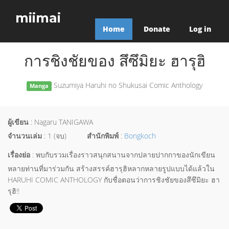
miimai
Home
Donate
Log in
การชิงชัยของ สึซึมิยะ ฮารุฮิ
Suzumiya Haruhi no Shukusai Comic Anthology
Manga
ผู้เขียน
: Nagaru TANIGAWA
จำนวนเล่ม
: 1 (จบ)
สำนักพิมพ์
:
Bongkoch
เรื่องย่อ
: พบกับรวมเรื่องราวสนุกสนานจากปลายปากกาของนักเขียน
หลายท่านที่มาร่วมกัน สร้างสรรค์ฮารุฮิหลากหลายรูปแบบได้แล้วใน
HARUHI COMIC ANTHOLOGY กับชื่อตอนว่าการชิงชัยของสึซึมิยะ ฮา
รุฮิ!!