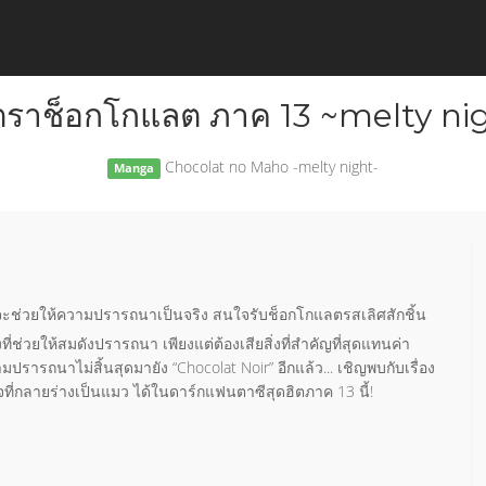
ราช็อกโกแลต ภาค 13 ~melty ni
Chocolat no Maho -melty night-
Manga
ตที่จะช่วยให้ความปรารถนาเป็นจริง สนใจรับช็อกโกแลตรสเลิศสักชิ้น
ที่ช่วยให้สมดังปรารถนา เพียงแต่ต้องเสียสิ่งที่สำคัญที่สุดแทนค่า
รารถนาไม่สิ้นสุดมายัง “Chocolat Noir” อีกแล้ว... เชิญพบกับเรื่อง
ที่กลายร่างเป็นแมว ได้ในดาร์กแฟนตาซีสุดฮิตภาค 13 นี้!