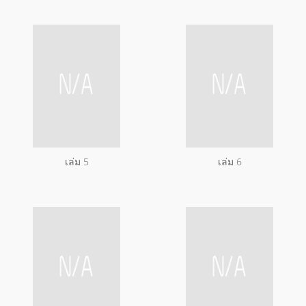
เล่ม 5
เล่ม 6