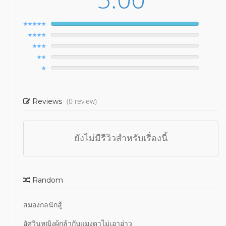
(0 review)
Reviews
ยังไม่มีรีวิวสำหรับเรื่องนี้
Random
สมองกลนักสู้
อัศวินหญิงผู้กล้ากับแมงดาไม่เอาอ่าว