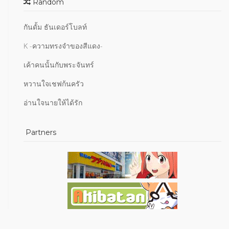
Random
กันดั้ม ธันเดอร์โบลท์
K -ความทรงจำของสีแดง-
เค้าคนนั้นกับพระจันทร์
หวานใจเชฟก้นครัว
อ่านใจนายให้ได้รัก
Partners