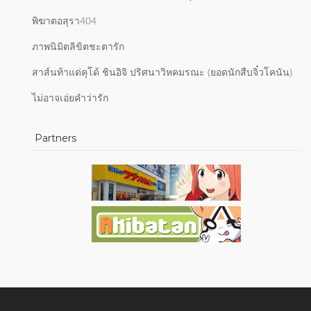
พิฆาตอสุรา404
ภาพนิมิตลิขิตชะตารัก
สาส์นท้าแด่คุโด้ ชินอิจิ ปริศนาวิหคมรณะ (ยอดนักสืบจิ๋วโคนัน)
ไม่อาจเอ่ยคำว่ารัก
Partners