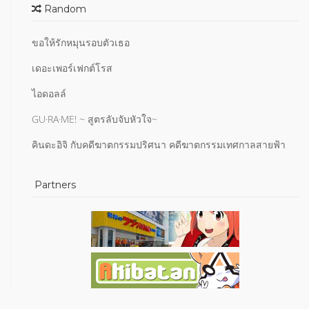
Random
ขอให้รักหมุนรอบตัวเธอ
เดอะเพอร์เฟกต์โรส
ไอดอลล์
GU·RA·ME! ~ สูตรลับจับหัวใจ~
คินดะอิจิ กับคดีฆาตกรรมปริศนา คดีฆาตกรรมเทศกาลสายฟ้า
Partners