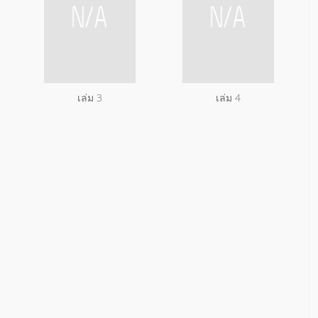
เล่ม 3
เล่ม 4