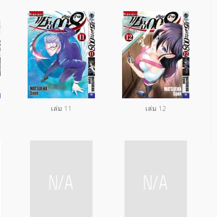
เล่ม 11
เล่ม 12