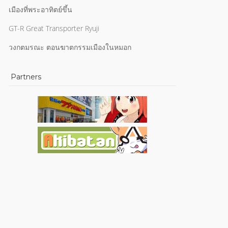
เมืองที่พระอาทิตย์ขึ้น
GT-R Great Transporter Ryuji
วงกตมรณะ ตอนฆาตกรรมเมืองในหมอก
Partners