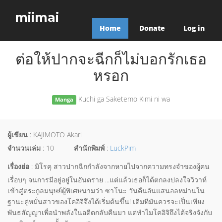
miimai
Home
Donate
Log in
ต่อให้ปากจะฉีกก็ไม่บอกรักเธอ
หรอก
Kuchi ga Saketemo Kimi ni wa
Manga
ผู้เขียน
: KAJIMOTO Akari
จำนวนเล่ม
: 10
สำนักพิมพ์
:
LuckPim
เรื่องย่อ
: มิโรคุ สาวปากฉีกกำลังจากหายไปจากความทรงจำของผู้คน
เรื่อบๆ จนการมีอยู่อยู่ในอันตราย ...แต่แล้วเธอก็ได้ตกลงปลงใจวิวาห์
เข้าสู่ตระกูลมนุษย์ผู้พิเศษนามว่า ซาโนะ วันคืนอันแสนอลหม่านใน
ฐานะคู่หมั่นสาวของโคอิจิจึงได้เริ่มต้นขึ้น! เดิมทีมันควรจะเป็นเพียง
พันธสัญญาเพื่อนำพลังในอดีตกลับคืนมา แต่ทำไมโคอิจิถึงได้จริงจังกับ