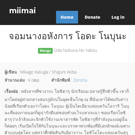
miimai
Home
Donate
Log in
จอมนางอหังการ โอดะ โนบุนะ
Oda Nobuna No Yabou
Manga
ผู้เขียน
: Mikage Kasuga / Shigure Aoba
จำนวนเล่ม
: 6 (จบ)
สำนักพิมพ์
:
Zenshu
เรื่องย่อ
: หลังจากที่ซางาระ โยชิฮารุ นักเรียนม.ปลายรู้สึกตัวขึ้น เขาก็
มาโผล่อยู่ท่ามกลางสมรภูมิรบในยุคเซ็นโกคุ ณ ที่นั่นเขาได้พบกับสาว
น้อยที่เรียกตัวเองว่าโอดะ โนบุนะ ผู้เป็นไดเมียวแห่งแคว้นโอวาริ โนบุ
นะที่มองภายนอกก็ดูน่ารักดีแต่ชอบทำอะไรแหวกแนว ชอบเรียกโยชิ
ฮารุว่าเจ้าลิงและจิกหัวใช้งานเขาสารพัด โยชิฮารุที่กำลังงุนงงอยู่นั้น
ก็ค่อยๆ เริ่มเปิดใจให้กับโนบุนะและบรรดาพวกพ้องที่มีเอกลักษณ์เฉพาะ
ตัวแบบสุดโต่ง แต่ทว่าศึกตัดสินกับอิมางาวะ โยชิโมโตะแห่งแคว้นสุรุ