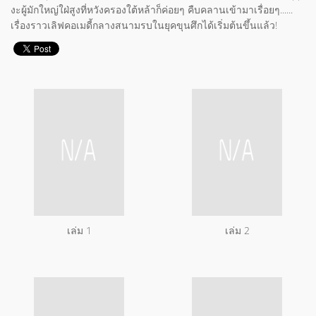
งะผู้มักใหญ่ใฝ่สูงที่หวังครองใต้หล้าก็ค่อยๆ คืบคลานเข้ามาเรื่อยๆ......
เรื่องราวเลิฟคอเมดี้กลางสนามรบในยุคขุนศึกได้เริ่มต้นขึ้นแล้ว!
เล่ม 1
เล่ม 2