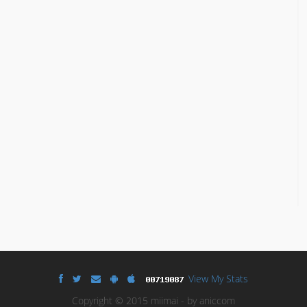
View My Stats
Copyright © 2015 miimai - by aniccom