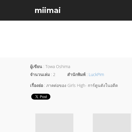
miimai
ผู้เขียน
: Towa Oshima
จำนวนเล่ม
: 2
สำนักพิมพ์
:
LuckPim
เรื่องย่อ
: ภาคต่อของ Girls High- การ์ตูนตังในอดีต