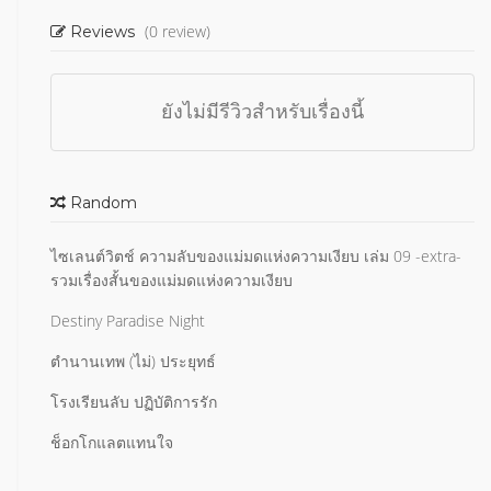
(0 review)
Reviews
ยังไม่มีรีวิวสำหรับเรื่องนี้
Random
ไซเลนต์วิตช์ ความลับของแม่มดแห่งความเงียบ เล่ม 09 -extra-
รวมเรื่องสั้นของแม่มดแห่งความเงียบ
Destiny Paradise Night
ตำนานเทพ (ไม่) ประยุทธ์
โรงเรียนลับ ปฏิบัติการรัก
ช็อกโกแลตแทนใจ