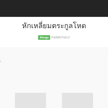
หักเหลี่ยมตระกูลโหด
Itadakimasu!
Manga
s