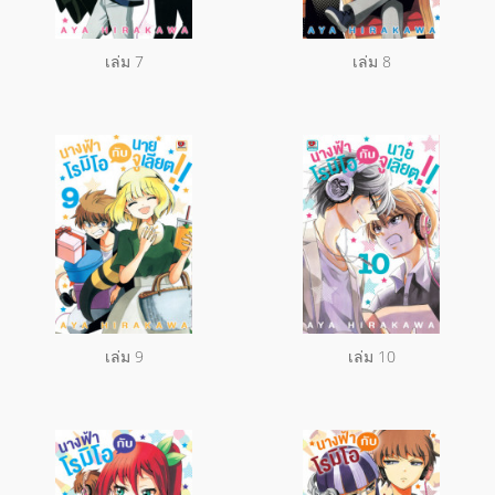
เล่ม 7
เล่ม 8
เล่ม 9
เล่ม 10