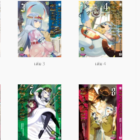
เล่ม 3
เล่ม 4