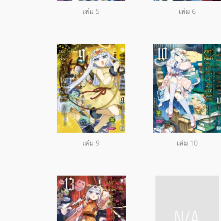
เล่ม 5
เล่ม 6
เล่ม 9
เล่ม 10