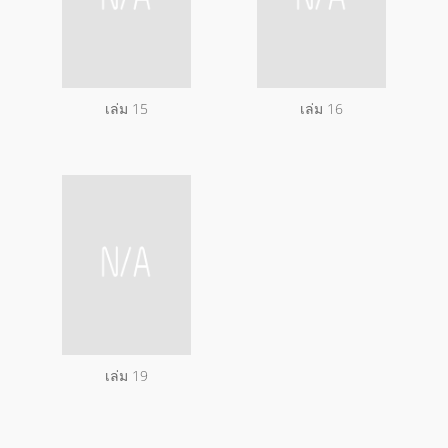
เล่ม 15
เล่ม 16
เล่ม 19