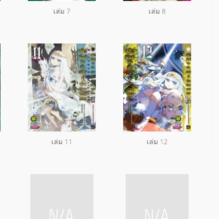
เล่ม 7
เล่ม 8
เล่ม 11
เล่ม 12