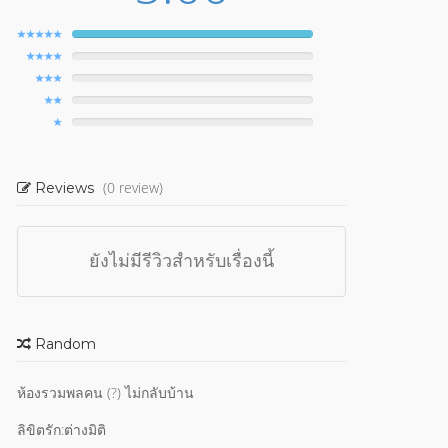
(0 review)
Reviews
ยังไม่มีรีวิวสำหรับเรื่องนี้
Random
ห้องรวมพลคน (?) ไม่กลับบ้าน
ลิขิตรัก:ต่างมิติ