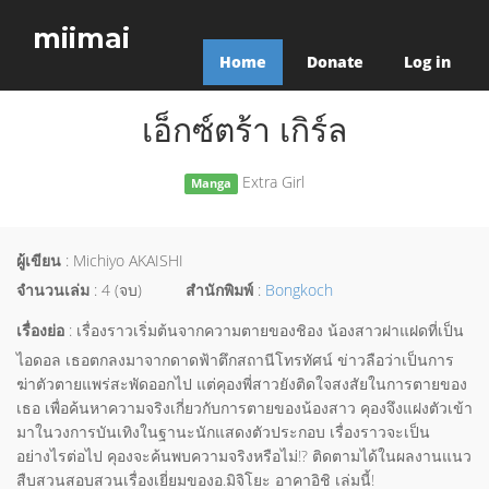
miimai
Home
Donate
Log in
เอ็กซ์ตร้า เกิร์ล
Extra Girl
Manga
ผู้เขียน
: Michiyo AKAISHI
จำนวนเล่ม
: 4 (จบ)
สำนักพิมพ์
:
Bongkoch
เรื่องย่อ
: เรื่องราวเริ่มต้นจากความตายของชิอง น้องสาวฝาแฝดที่เป็น
ไอดอล เธอตกลงมาจากดาดฟ้าตึกสถานีโทรทัศน์ ข่าวลือว่าเป็นการ
ฆ่าตัวตายแพร่สะพัดออกไป แต่คุองพี่สาวยังติดใจสงสัยในการตายของ
เธอ เพื่อค้นหาความจริงเกี่ยวกับการตายของน้องสาว คุองจึงแฝงตัวเข้า
มาในวงการบันเทิงในฐานะนักแสดงตัวประกอบ เรื่องราวจะเป็น
อย่างไรต่อไป คุองจะค้นพบความจริงหรือไม่!? ติดตามได้ในผลงานแนว
สืบสวนสอบสวนเรื่องเยี่ยมของอ.มิจิโยะ อาคาอิชิ เล่มนี้!