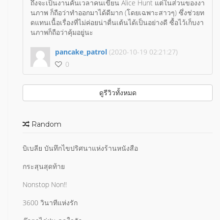
ถึงจะเป็นงานคั่นเวลาคนเขียน Alice Hunt แต่ในส่วนของงา
นภาพ ก็ถือว่าทำออกมาได้ดีมาก (โดยเฉพาะสาวๆ) ซึ่งช่วยท
ดแทนเนื้อเรื่องที่ไม่ค่อยน่าตื่นเต้นได้เป็นอย่างดี ซื้อไว้เก็บงา
นภาพก็ถือว่าคุ้มอยู่นะ
pancake_patrol
(2020-10-19 02:21:27)
0
ดูรีวิวทั้งหมด
Random
บิเบลีย บันทึกไขปริศนาแห่งร้านหนังสือ
กระสุนสุดท้าย
Nonstop Non!!
3600 วินาทีแห่งรัก