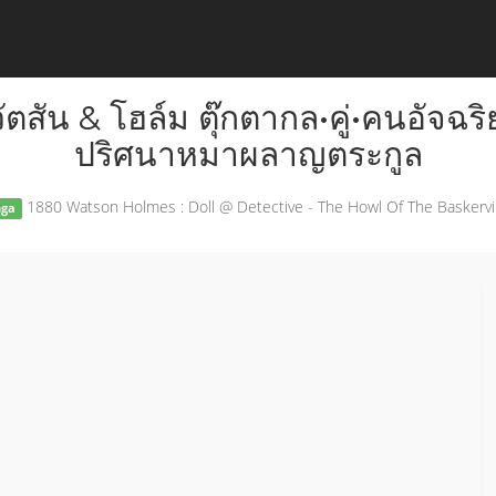
ัตสัน & โฮล์ม ตุ๊กตากล•คู่•คนอัจฉร
ปริศนาหมาผลาญตระกูล
1880 Watson Holmes : Doll @ Detective - The Howl Of The Baskervil
ga