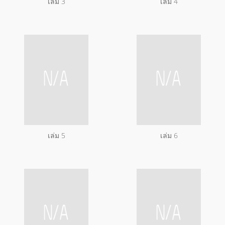
เล่ม 3
เล่ม 4
เล่ม 5
เล่ม 6