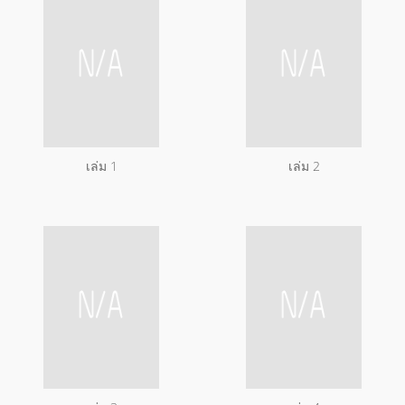
เล่ม 1
เล่ม 2