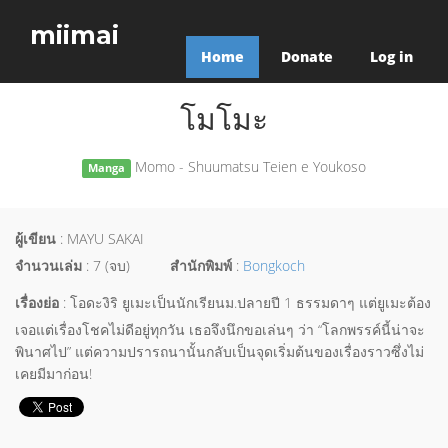
miimai
Home
Donate
Log in
โมโมะ
Momo - Shuumatsu Teien e Youkoso
Manga
ผู้เขียน
: MAYU SAKAI
จำนวนเล่ม
: 7 (จบ)
สำนักพิมพ์
:
Bongkoch
เรื่องย่อ
: โอดะงิริ ยูเมะเป็นนักเรียนม.ปลายปี 1 ธรรมดาๆ แต่ยูเมะต้อง
เจอแต่เรื่องโชคไม่ดีอยู่ทุกวัน เธอจึงนึกขอเล่นๆ ว่า “โลกพรรค์นี้น่าจะ
พินาศไป” แต่ความปรารถนานั้นกลับเป็นจุดเริ่มต้นของเรื่องราวซึ่งไม่
เคยมีมาก่อน!