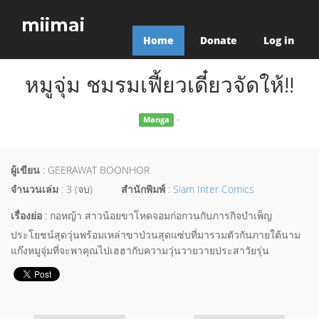
miimai
Home
Donate
Log in
หมูจุ่ม ชมรมเฟี้ยวเดี๋ยวจัดให้!!
-
Manga
ผู้เขียน
: GEERAWAT BOONHOR
จำนวนเล่ม
: 3 (จบ)
สำนักพิมพ์
:
Siam Inter Comics
เรื่องย่อ
: กอหญ้า สาวน้อยขาโหดจอมก่อกวนกับภารกิจบำเพ็ญ
ประโยชน์สุดวุ่นพร้อมเหล่าขาป่วนสุดแซ่บที่มารวมตัวกันภายใต้นาม
แก๊งหมูจุ่มที่จะพาคุณไปเฮฮากับความวุ่นวายวายประสาวัยรุ่น