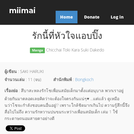
miimai
Home
Donate
Log in
รักนี้ที่หัวใจแอบปิ๊ง
Chicchai Toki Kara Suki Dakedo
Manga
ผู้เขียน
: SAKI HARUKI
จำนวนเล่ม
: 11 (จบ)
สำนักพิมพ์
:
Bongkoch
เรื่องย่อ
: สึบาสะหลงรักโชเพื่อนสมัยเด็กมาตั้งแต่อนุบาล พวกเราอยู่
ด้วยกันมาตลอดเลยคิดว่าจะต้องใจตรงกันแน่ๆ♥ ...แต่แล้ว ดูเหมือ
นว่าโชจะกำลังชอบคนอื่นอยู่!? เพราะใกล้ชิดมากเกินไป ความรู้สึกนี้จึง
สื่อไปไม่ถึง ความรักหวานปนขมระหว่างเพื่อนสมัยเด็ก เล่ม 1 ใช้
กระดาษถนอมสายตาอย่างดี