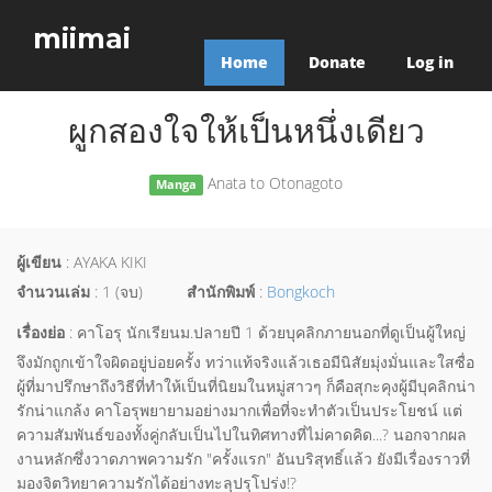
miimai
Home
Donate
Log in
ผูกสองใจให้เป็นหนึ่งเดียว
Anata to Otonagoto
Manga
ผู้เขียน
: AYAKA KIKI
จำนวนเล่ม
: 1 (จบ)
สำนักพิมพ์
:
Bongkoch
เรื่องย่อ
: คาโอรุ นักเรียนม.ปลายปี 1 ด้วยบุคลิกภายนอกที่ดูเป็นผู้ใหญ่
จึงมักถูกเข้าใจผิดอยู่บ่อยครั้ง ทว่าแท้จริงแล้วเธอมีนิสัยมุ่งมั่นและใสซื่อ
ผู้ที่มาปรึกษาถึงวิธีที่ทำให้เป็นที่นิยมในหมู่สาวๆ ก็คือสุกะคุงผู้มีบุคลิกน่า
รักน่าแกล้ง คาโอรุพยายามอย่างมากเพื่อที่จะทำตัวเป็นประโยชน์ แต่
ความสัมพันธ์ของทั้งคู่กลับเป็นไปในทิศทางที่ไม่คาดคิด...? นอกจากผล
งานหลักซึ่งวาดภาพความรัก "ครั้งแรก" อันบริสุทธิ์แล้ว ยังมีเรื่องราวที่
มองจิตวิทยาความรักได้อย่างทะลุปรุโปร่ง!?