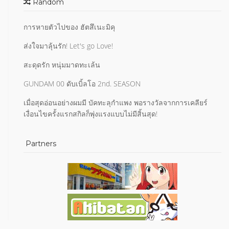
Random
การหายตัวไปของ ฮัตสึเนะมิคุ
ส่งใจมาลุ้นรัก! Let's go Love!
สะดุดรัก หนุ่มมาดทะเล้น
GUNDAM 00 ดับเบิ้ลโอ 2nd. SEASON
เมื่อสุดอ่อนอย่างผมมี บัคทะลุกำแพง พอรางวัลจากการเคลียร์
เงื่อนไขครั้งแรกสกิลก็พุ่งแรงแบบไม่มีสิ้นสุด!
Partners