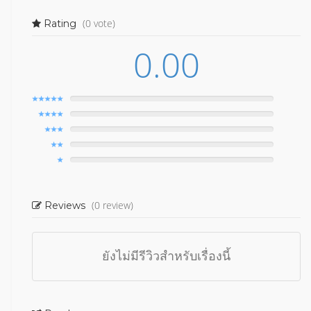
(0 vote)
Rating
0.00
(0 review)
Reviews
ยังไม่มีรีวิวสำหรับเรื่องนี้