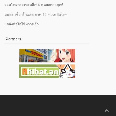
จอมโหดกระทะเหล็ก! R สุดยอดกลยุทธ์
มนตราช็อกโกแลต ภาค 12 ~love flake~
แกล้งหัวใจให้หวานรัก
Partners