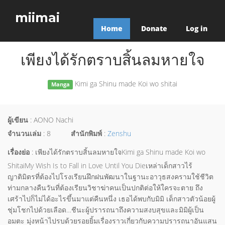
miimai
Home
Donate
Log in
เพียงได้รักตราบสิ้นลมหายใจ
Kimi ga Shinu made Koi wo shitai
Manga
ผู้เขียน
: AONO Nachi
จำนวนเล่ม
: 8
สำนักพิมพ์
:
Zenshu
เรื่องย่อ
: เพียงได้รักตราบสิ้นลมหายใจKimi ga Shinu made Koi wo
ShitaiMy Wish Is to Fall in Love Until You Dieเหล่าเด็กสาวไร้
ญาติมิตรที่ต้องไปโรงเรียนฝึกฝนพัฒนาในฐานะอาวุธสงครามใช้ชีวิต
ท่ามกลางคืนวันที่ต้องเรียนวิชาฆ่าคนเป็นปกติต่อให้ใครจะตาย ถึง
เศร้าไปก็ไม่ได้อะไรขึ้นมาแต่คืนหนึ่ง เธอได้พบกับมิมิ เด็กสาวตัวน้อยผู้
ชุ่มโชกไปด้วยเลือด…ชีนะผู้ปรารถนาถึงความสงบสุขและมิมิผู้เป็น
อมตะ มุ่งหน้าไปรบด้วยรอยยิ้มเรื่องราวเกี่ยวกับความปรารถนาอันแสน