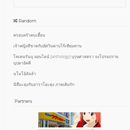
Random
ครอบครัวคนเฮี้ยน
เจ้าหญิงสีชาดกับอัศวินดาบไร้เทียมทาน
โทเคนรันบุ ออนไลน์ [anthology] บุรุษศาสตรา จงโปรยปราย
บุปผาอัคคี
นโมโอ้ลัลล้า
นีสึมะคุงกับอาราโอะคุง ภาคเติมรัก
Partners