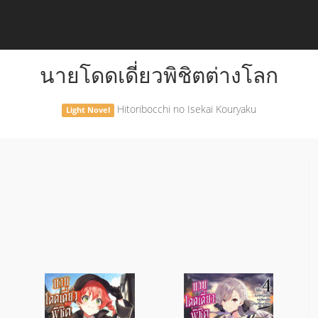
นายโดดเดี่ยวพิชิตต่างโลก
Hitoribocchi no Isekai Kouryaku
Light Novel