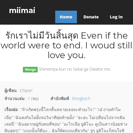
miimai
Home
Donate
Log in
รักเราไม่มีวันสิ้นสุด Even if the
world were to end. I woud still
love you.
Shinomiya-kun no Sekai ga Owatte mo
Manga
ผู้เขียน
: Chiyori
จำนวนเล่ม
: 1 (จบ)
สำนักพิมพ์
:
Bongkoch
เรื่องย่อ
: "ถ้าเกิดพรุ่งนี้โลกสิ้นสลายเธอจะทำอะไร?" "เอ๋ ถามทำไม
เนี่ย" "ฉันคงกินไม่ยั้งจนวินาทีสุดท้ายมั้ง" "ฮะฮะ ไม่เปลี่ยนไปจากเดิม
เลยนี่" "ฉันอยากอยู่กับคนที่ชอบ" "อะไรเนี่ย ยูคิโนะ ดูเป็นสาวน้อยช่าง
ฝันสุดๆ!!" "แบบนั้นก็ดีนะ... ฉันก็คิดแบบเดียวกัน" จู่ๆ ยูคิโนะก็สนใจชิ