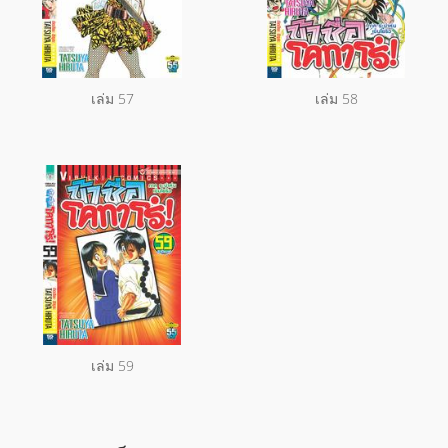
เล่ม 57
เล่ม 58
เล่ม 59