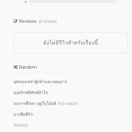
(0 review)
Reviews
ยังไม่มีรีวิวสำหรับเรื่องนี้
Random
ยุคของเหล่าผู้กล้าและจอมมาร
องครักษ์พิทักษ์หัวใจ
จบการศึกษา ฤดูใบไม้ผลิ 3rd season
มาเฟียที่รัก
Wanted