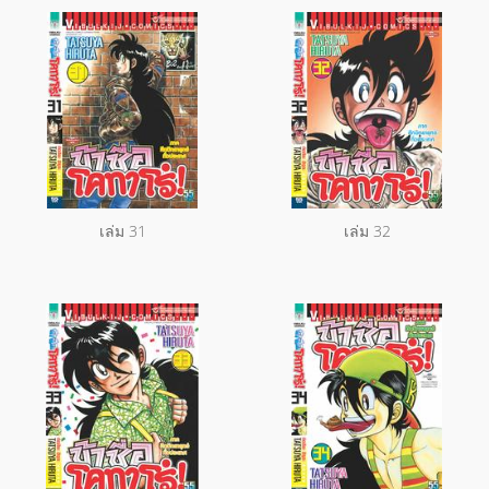
เล่ม 31
เล่ม 32