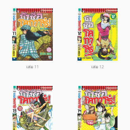
เล่ม 11
เล่ม 12