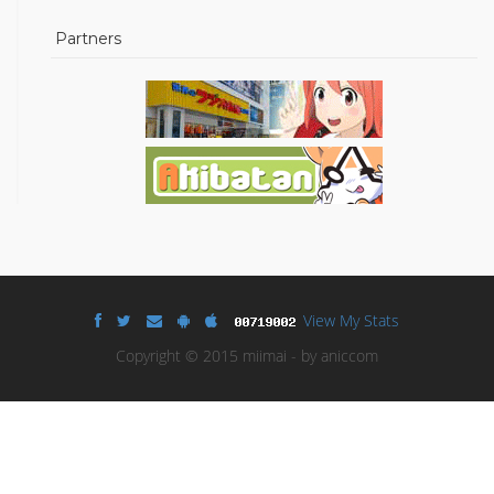
Partners
View My Stats
Copyright © 2015 miimai - by aniccom