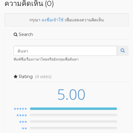
ความคิดเห็น (0)
กรุณา
ลงชื่อเข้าใช้
เพื่อแสดงความคิดเห็น
Search
พิมพ์ชื่อเรื่องภาษาไทยหรืออังกฤษเพื่อค้นหา
(4 votes)
Rating
5.00