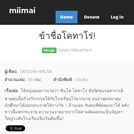
miimai
Home
Donate
Log in
ข้าชื่อโคทาโร่!
Kotaro Makaritoru!
Manga
ผู้เขียน
: TATSUYA HIRUTA
จำนวนเล่ม
: 59 (จบ)
สำนักพิมพ์
:
Vibulkij
เรื่องย่อ
: ไอ้หนุ่มผมยาวนามว่า ชินโด โคทาโร่ สังกัดชมรมคาราเต้
ชายคนนี้สร้างวีรกรรมให้กับโรงเรียนไว้มากมาย จนล่าสุดสมาคม
นักศึกษาได้ออกประกาศให้รางวัล 1 ล้านเยน กับคนที่ตัดผมเขาได้ หลัง
ข่าวนี้แพร่กระจาย ความวุ่นวายจากการไล่ตามตัดผมจนเป็นปัญหา
ใหญ่ระดับโรงเรียนจึงเริ่มต้นขึ้น!!