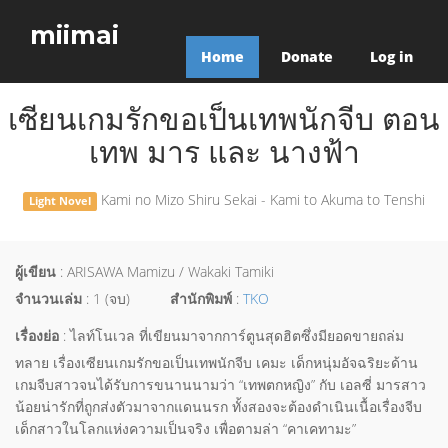
miimai
Home
Donate
Log in
เซียนเกมรักขอเป็นเทพนักจีบ ตอน
เทพ มาร และ นางฟ้า
Kami no Mizo Shiru Sekai - Kami to Akuma to Tenshi
Light Novel
ผู้เขียน
: ARISAWA Mamizu / Wakaki Tamiki
จำนวนเล่ม
: 1 (จบ)
สำนักพิมพ์
:
TKO
เรื่องย่อ
: ไลท์โนเวล ที่เขียนมาจากการ์ตูนสุดฮิตซึ่งมียอดขายถล่ม
ทลาย เรื่องเซียนเกมรักขอเป็นเทพนักจีบ เคมะ เด็กหนุ่มอัจฉริยะด้าน
เกมจีบสาวจนได้รับการขนานนามว่า “เทพตกหญิง” กับ เอลซี่ มารสาว
น้อยน่ารักที่ถูกส่งตัวมาจากแดนนรก ทั้งสองจะต้องดำเนินเนื้อเรื่องจีบ
เด็กสาวในโลกแห่งความเป็นจริง เพื่อตามล่า “คาเคทามะ”