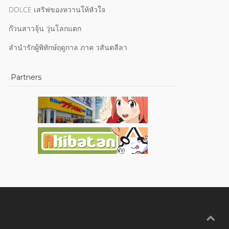
DOLCE เสริฟของหวานให้หัวใจ
ก๊วนสาวจุ้น วุ่นโลกแตก
ลำนำรักผู้พิทักษ์ฤดูกาล ภาค วสันตลีลา
Partners